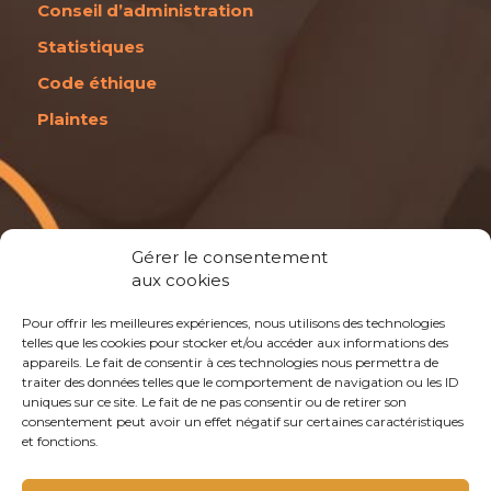
Conseil d’administration
Statistiques
Code éthique
Plaintes
1 866 277-3553
Gérer le consentement
aux cookies
1 866 APPELLE
Pour offrir les meilleures expériences, nous utilisons des technologies
telles que les cookies pour stocker et/ou accéder aux informations des
appareils. Le fait de consentir à ces technologies nous permettra de
traiter des données telles que le comportement de navigation ou les ID
uniques sur ce site. Le fait de ne pas consentir ou de retirer son
consentement peut avoir un effet négatif sur certaines caractéristiques
Restez informé !
et fonctions.
Rejoignez notre infolettre!