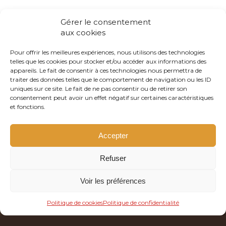
Gérer le consentement
aux cookies
Pour offrir les meilleures expériences, nous utilisons des technologies
telles que les cookies pour stocker et/ou accéder aux informations des
Clavardage en direct
appareils. Le fait de consentir à ces technologies nous permettra de
traiter des données telles que le comportement de navigation ou les ID
Mission
uniques sur ce site. Le fait de ne pas consentir ou de retirer son
consentement peut avoir un effet négatif sur certaines caractéristiques
Historique
et fonctions.
Conseil d’administration
Accepter
Statistiques
Code éthique
Refuser
Plaintes
Voir les préférences
Politique de cookies
Politique de confidentialité