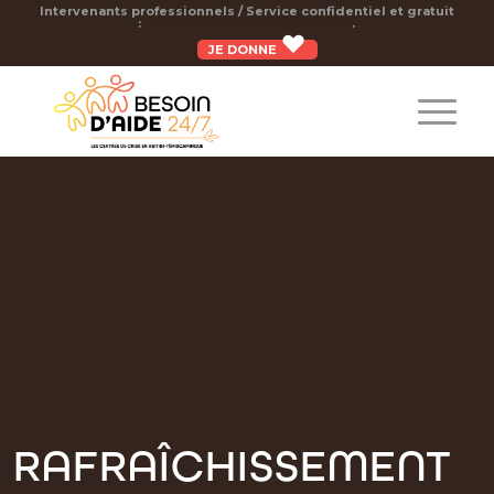
Intervenants professionnels / Service confidentiel et gratuit
:
1 866 277-3553 / 1 866 APPELLE
.
JE DONNE
RAFRAÎCHISSEMENT