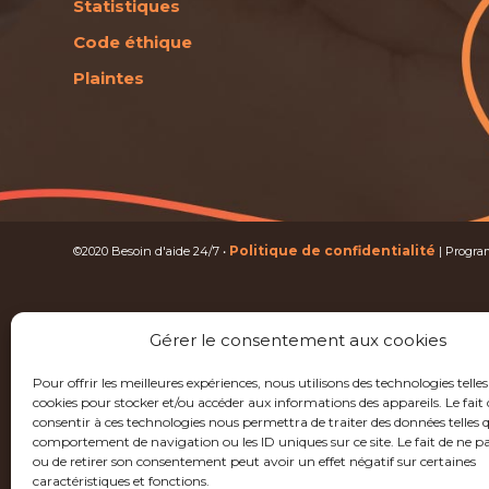
Statistiques
Code éthique
Plaintes
Politique de confidentialité
©2020 Besoin d'aide 24/7 •
| Progra
Gérer le consentement aux cookies
Pour offrir les meilleures expériences, nous utilisons des technologies telles
cookies pour stocker et/ou accéder aux informations des appareils. Le fait 
consentir à ces technologies nous permettra de traiter des données telles q
comportement de navigation ou les ID uniques sur ce site. Le fait de ne p
ou de retirer son consentement peut avoir un effet négatif sur certaines
caractéristiques et fonctions.