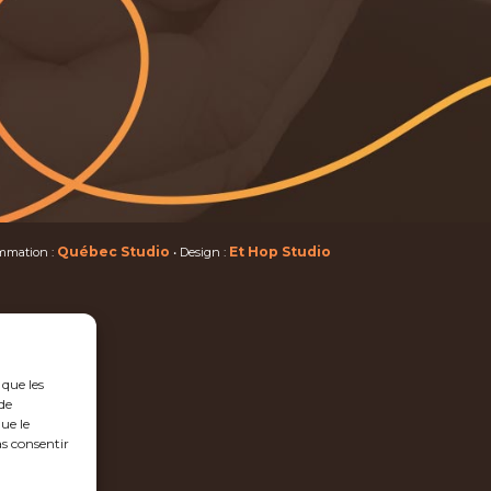
Québec Studio
Et Hop Studio
mmation :
• Design :
 que les
de
ue le
as consentir