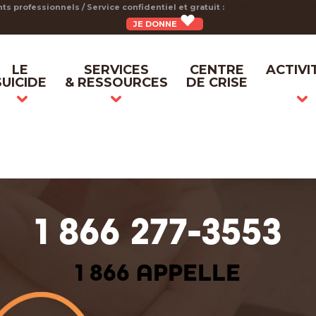
ts professionnels / Service confidentiel et gratuit :
1 866 277-3553 / 1 8
JE DONNE
LE
SERVICES
CENTRE
ACTIVI
SUICIDE
& RESSOURCES
DE CRISE
1 866 277-3553
1 866 APPELLE